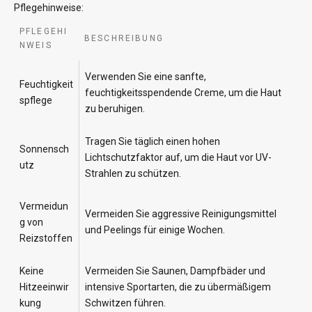
Pflegehinweise:
PFLEGEHI
BESCHREIBUNG
NWEIS
Verwenden Sie eine sanfte,
Feuchtigkeit
feuchtigkeitsspendende Creme, um die Haut
spflege
zu beruhigen.
Tragen Sie täglich einen hohen
Sonnensch
Lichtschutzfaktor auf, um die Haut vor UV-
utz
Strahlen zu schützen.
Vermeidun
Vermeiden Sie aggressive Reinigungsmittel
g von
und Peelings für einige Wochen.
Reizstoffen
Keine
Vermeiden Sie Saunen, Dampfbäder und
Hitzeeinwir
intensive Sportarten, die zu übermäßigem
kung
Schwitzen führen.