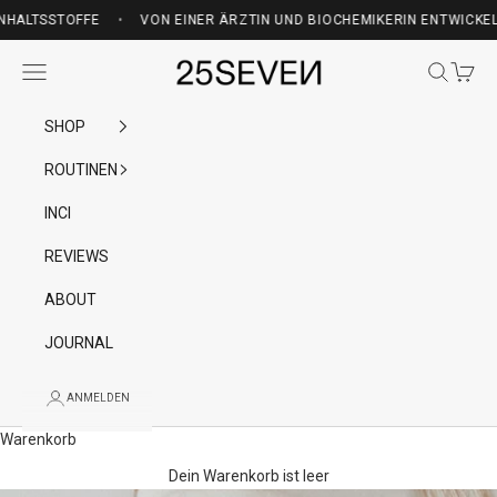
Zum Inhalt springen
VON EINER ÄRZTIN UND BIOCHEMIKERIN ENTWICKELT — GRATIS VERSAND
OFFE
•
VON EINER ÄRZTIN UND BIOCHEMIKERIN ENTWICKELT
•
GR
25SEVEN
Menü
Suchen
Waren
SHOP
ROUTINEN
INCI
REVIEWS
ABOUT
JOURNAL
ANMELDEN
Warenkorb
Dein Warenkorb ist leer