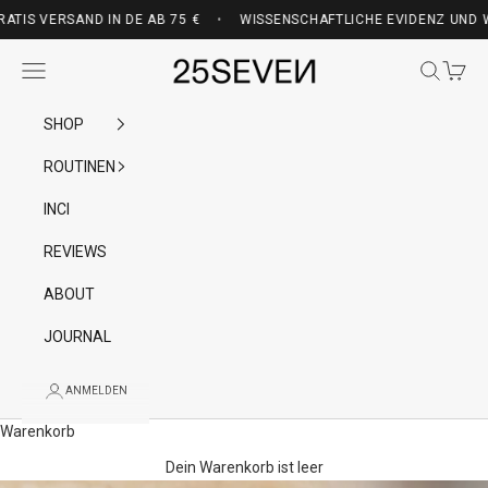
Zum Inhalt springen
VON EINER ÄRZTIN UND BIOCHEMIKERIN ENTWICKELT — GRATIS VERSAND
RSAND IN DE AB 75 €
•
WISSENSCHAFTLICHE EVIDENZ UND WIRKSAME
25SEVEN
Menü
Suchen
Waren
SHOP
ROUTINEN
INCI
REVIEWS
ABOUT
JOURNAL
ANMELDEN
Warenkorb
Dein Warenkorb ist leer