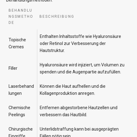
BEHANDLU
NGSMETHO
BESCHREIBUNG
DE
Enthalten Inhaltsstoffe wie Hyaluronsäure
Topische
oder Retinol zur Verbesserung der
Cremes
Hautstruktur.
Hyaluronsäure wird injiziert, um Volumen zu
Filler
spenden und die Augenpartie aufzufüllen.
Laserbehand
Können die Haut aufhellen und die
lungen
Kollagenproduktion anregen.
Chemische
Entfernen abgestorbene Hautzellen und
Peelings
verbessern das Hautbild.
Chirurgische
Unterlidstraffung kann bei ausgeprägten
Eingriffe
Fällen nötig sein.