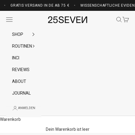
Zum Inhalt springen
VON EINER ÄRZTIN UND BIOCHEMIKERIN ENTWICKELT — GRATIS VERSAND
•
GRATIS VERSAND IN DE AB 75 €
•
WISSENSCHAFTLICHE EVIDENZ 
25SEVEN
Menü
Suchen
Waren
SHOP
ROUTINEN
INCI
REVIEWS
ABOUT
JOURNAL
ANMELDEN
Warenkorb
Dein Warenkorb ist leer