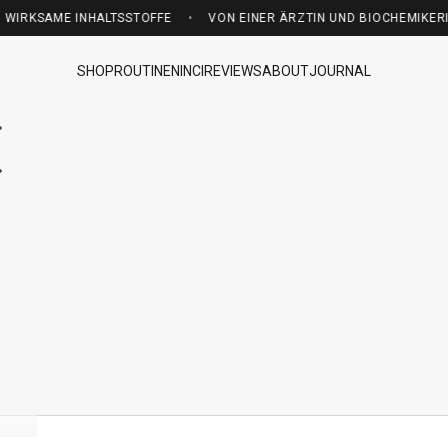
 IN DE AB 75 € — WISSENSCHAFTLICHE EVIDENZ UND WIRKSAME INHAL
ME INHALTSSTOFFE
•
VON EINER ÄRZTIN UND BIOCHEMIKERIN ENTW
SHOP
ROUTINEN
INCI
REVIEWS
ABOUT
JOURNAL