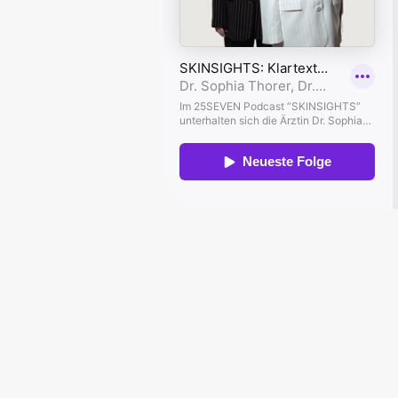
Salicylsäure: Wirkung, Anwendung u
WEITERLESEN