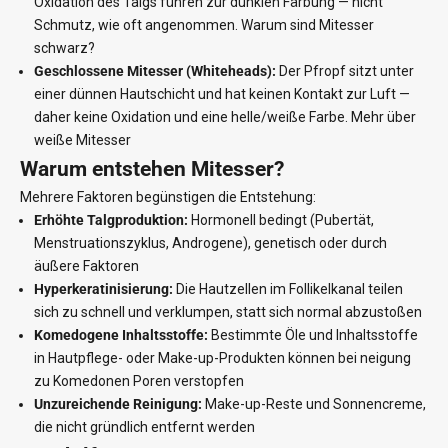
Oxidation des Talgs führen zur dunklen Färbung — nicht
Schmutz, wie oft angenommen.
Warum sind Mitesser
schwarz?
Geschlossene Mitesser (Whiteheads):
Der Pfropf sitzt unter
einer dünnen Hautschicht und hat keinen Kontakt zur Luft —
daher keine Oxidation und eine helle/weiße Farbe.
Mehr über
weiße Mitesser
Warum entstehen Mitesser?
Mehrere Faktoren begünstigen die Entstehung:
Erhöhte Talgproduktion:
Hormonell bedingt (Pubertät,
Menstruationszyklus, Androgene), genetisch oder durch
äußere Faktoren
Hyperkeratinisierung:
Die Hautzellen im Follikelkanal teilen
sich zu schnell und verklumpen, statt sich normal abzustoßen
Komedogene Inhaltsstoffe:
Bestimmte Öle und Inhaltsstoffe
in Hautpflege- oder Make-up-Produkten können bei neigung
zu Komedonen Poren verstopfen
Unzureichende Reinigung:
Make-up-Reste und Sonnencreme,
die nicht gründlich entfernt werden