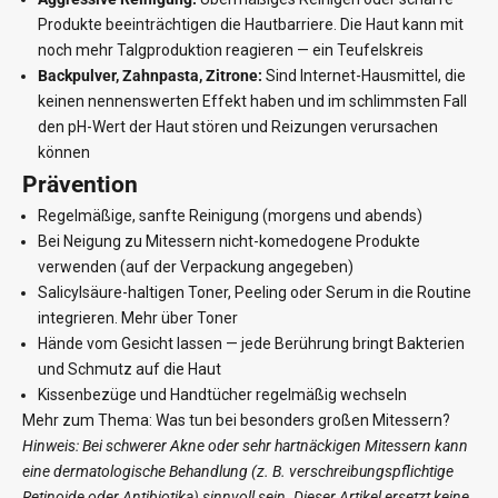
Produkte beeinträchtigen die Hautbarriere. Die Haut kann mit
noch mehr Talgproduktion reagieren — ein Teufelskreis
Backpulver, Zahnpasta, Zitrone:
Sind Internet-Hausmittel, die
keinen nennenswerten Effekt haben und im schlimmsten Fall
den pH-Wert der Haut stören und Reizungen verursachen
können
Prävention
Regelmäßige, sanfte Reinigung (morgens und abends)
Bei Neigung zu Mitessern nicht-komedogene Produkte
verwenden (auf der Verpackung angegeben)
Salicylsäure-haltigen Toner, Peeling oder Serum in die Routine
integrieren.
Mehr über Toner
Hände vom Gesicht lassen — jede Berührung bringt Bakterien
und Schmutz auf die Haut
Kissenbezüge und Handtücher regelmäßig wechseln
Mehr zum Thema:
Was tun bei besonders großen Mitessern?
Hinweis: Bei schwerer Akne oder sehr hartnäckigen Mitessern kann
eine dermatologische Behandlung (z. B. verschreibungspflichtige
Retinoide oder Antibiotika) sinnvoll sein. Dieser Artikel ersetzt keine