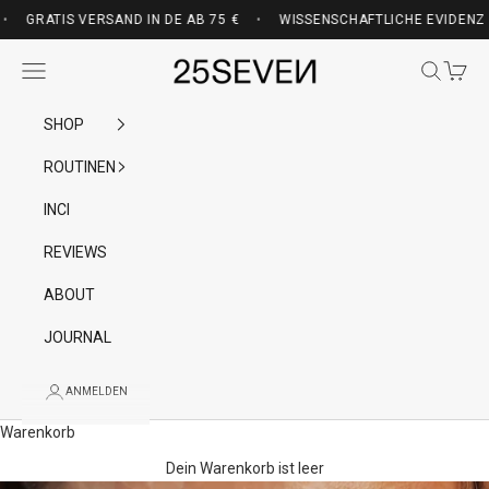
Zum Inhalt springen
VON EINER ÄRZTIN UND BIOCHEMIKERIN ENTWICKELT — GRATIS VERSAND
ATIS VERSAND IN DE AB 75 €
•
WISSENSCHAFTLICHE EVIDENZ UND W
25SEVEN
Menü
Suchen
Waren
SHOP
ROUTINEN
INCI
REVIEWS
ABOUT
JOURNAL
ANMELDEN
Warenkorb
Dein Warenkorb ist leer